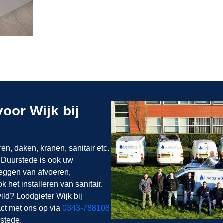
voor Wijk bij
ren, daken, kranen, sanitair etc.
ij Duurstede is ook uw
eggen van afvoeren,
 het installeren van sanitair.
ild? Loodgieter Wijk bij
act met ons op via
0343-788108
rstede.