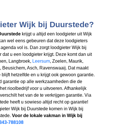
ieter Wijk bij Duurstede?
 Duurstede
krijgt u altijd een loodgieter uit Wijk
 kan wel eens gebeuren dat deze loodgieters
agenda vol is. Dan zorgt loodgieter Wijk bij
 dat u een loodgieter krijgt. Deze komt dan uit
then, Langbroek,
Leersum
, Zoelen, Maurik,
d, Beusichem, Asch, Ravenswaaij. Dat maakt
ie blijft hetzelfde en u krijgt ook gewoon garantie.
rd garantie op alle werkzaamheden die de
het rioolbedrijf voor u uitvoeren. Afhankelijk
schilt het van de te verkrijgen garantie. Via
tede heeft u sowieso altijd recht op garantie!
ieter Wijk bij Duurstede komen in Wijk bij
stede.
Voor de lokale vakman in Wijk bij
343-788108