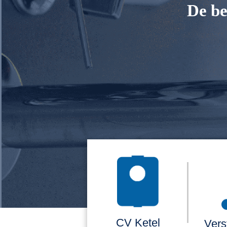
De be
CV Ketel
Vers