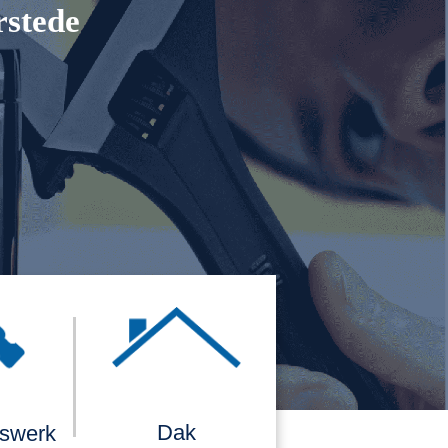
rstede
Dak
rswerk